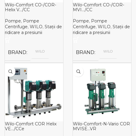
Wilo-Comfort CO-/COR-
Wilo-Comfort CO-/COR-
Helix V…/CC
MVI…/CC
Pompe
,
Pompe
Pompe
,
Pompe
Centrifuge
,
WILO
,
Stații de
Centrifuge
,
WILO
,
Stații de
ridicare a presiunii
ridicare a presiunii
WILO
WILO
BRAND
BRAND
Wilo-Comfort COR Helix
Wilo-Comfort-N-Vario COR
VE…/CCe
MVISE…VR