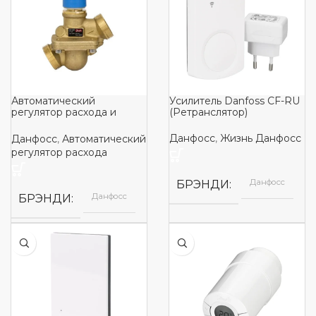
Автоматический
Усилитель Danfoss CF-RU
регулятор расхода и
(Ретранслятор)
регулирующий клапан AB-
QM
Данфосс
,
Жизнь Данфосс
Данфосс
,
Автоматический
регулятор расхода
Данфосс
БРЭНДИ
Данфосс
БРЭНДИ