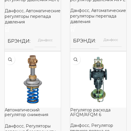
АВП-Ф
Данфосс
,
Автоматические
Данфосс
,
Автоматические
регуляторы перепада
регуляторы перепада
давления
давления
Данфосс
БРЭНДИ
Данфосс
БРЭНДИ
Автоматический
Регулятор расхода
регулятор снижения
AFQM/AFQM 6
давления AVDS
Данфосс
,
Регулятор
Данфосс
,
Регуляторы