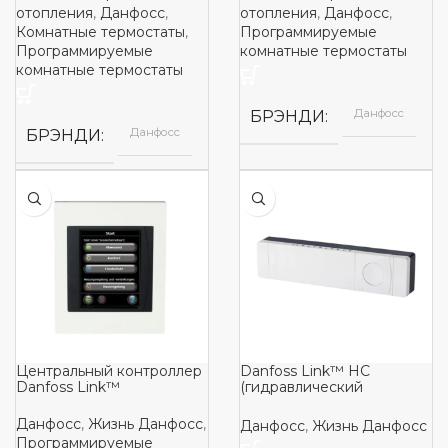
отопления
,
Данфосс
,
отопления
,
Данфосс
,
Комнатные термостаты
,
Программируемые
Программируемые
комнатные термостаты
комнатные термостаты
Данфосс
БРЭНДИ
Данфосс
БРЭНДИ
Центральный контроллер
Danfoss Link™ HC
Danfoss Link™
(гидравлический
контроллер)
Данфосс
,
Жизнь Данфосс
,
Данфосс
,
Жизнь Данфосс
Программируемые