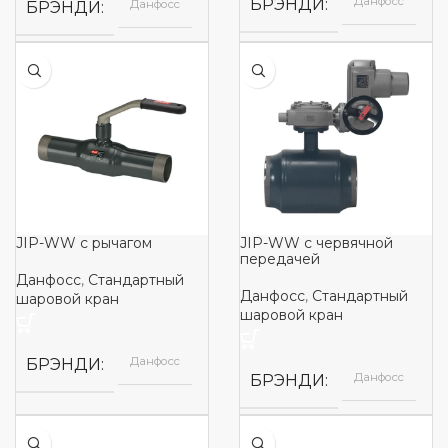
Данфосс
БРЭНДИ
Данфосс
БРЭНДИ
JIP-WW с рычагом
JIP-WW с червячной
передачей
Данфосс
,
Стандартный
Данфосс
,
Стандартный
шаровой кран
шаровой кран
Данфосс
БРЭНДИ
Данфосс
БРЭНДИ