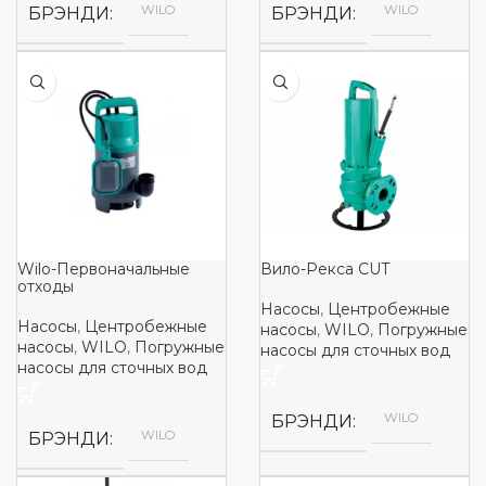
WILO
WILO
БРЭНДИ
БРЭНДИ
Wilo-Первоначальные
Вило-Рекса CUT
отходы
Насосы
,
Центробежные
Насосы
,
Центробежные
насосы
,
WILO
,
Погружные
насосы
,
WILO
,
Погружные
насосы для сточных вод
насосы для сточных вод
WILO
БРЭНДИ
WILO
БРЭНДИ