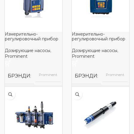
Измерительно-
Измерительно-
регулировочный прибор
регулировочный прибор
DULCOMETER Compact
DULCOMETERdiaLog
DACb
Дозирующие насосы
,
Дозирующие насосы
,
Prominent
Prominent
Prominent
Prominent
БРЭНДИ
БРЭНДИ