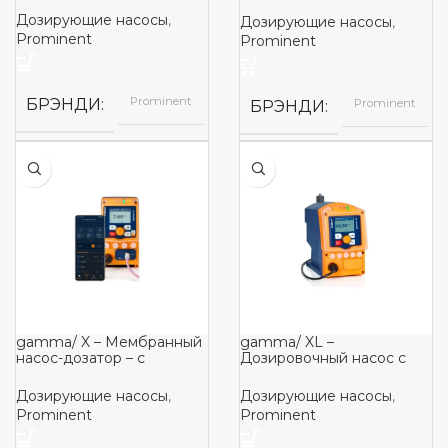
Дозирующие насосы
,
Дозирующие насосы
,
Prominent
Prominent
Prominent
БРЭНДИ
Prominent
БРЭНДИ
gamma/ X – Мембранный
gamma/ XL –
насос-дозатор – с
Дозировочный насос с
электромагнитным
мембраной и приводом,
управлением
управляемым соленоидом
Дозирующие насосы
,
Дозирующие насосы
,
Prominent
Prominent