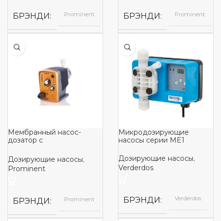
Prominent
Prominent
БРЭНДИ
БРЭНДИ
Мембранный насос-
Микродозирующие
дозатор с
насосы серии ME1
электромагнитным
управлением BETA
Дозирующие насосы
,
Дозирующие насосы
,
Verderdos
Prominent
Verderdos
БРЭНДИ
Prominent
БРЭНДИ