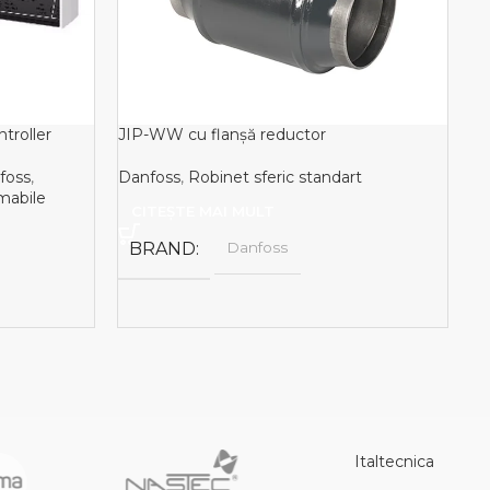
troller
JIP-WW cu flanşă reductor
Li
FJ
foss
,
Danfoss
,
Robinet sferic standart
mabile
Da
CITEȘTE MAI MULT
BRAND
Danfoss
taltecnica