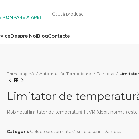
E POMPARE A APEI
rvice
Despre Noi
Blog
Contacte
Prima pagină
Automatizări Termoficare
Danfoss
Limitato
Limitator de temperatur
Robinetul limitator de temperatură FJVR (debit normal) este
Categorii:
Colectoare, armatură și accesorii
,
Danfoss