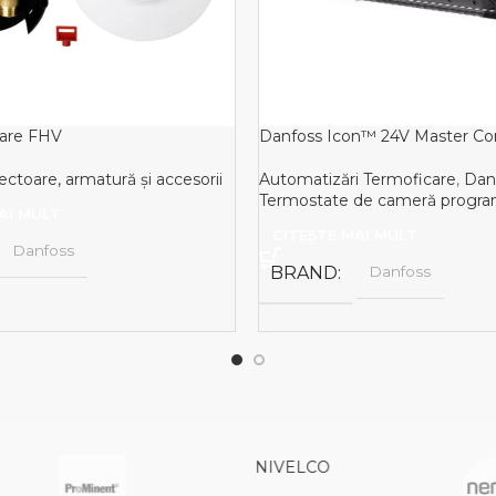
lare FHV
Danfoss Icon™ 24V Master Con
ectoare, armatură și accesorii
Automatizări Termoficare
,
Dan
Termostate de cameră progra
AI MULT
CITEȘTE MAI MULT
Danfoss
BRAND
Danfoss
I