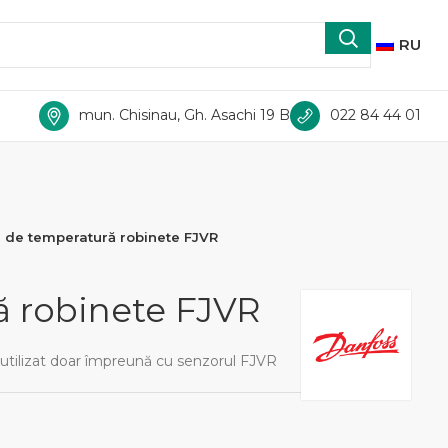
RU
mun. Chisinau, Gh. Asachi 19 B
022 84 44 01
r de temperatură robinete FJVR
ă robinete FJVR
 utilizat doar împreună cu senzorul FJVR