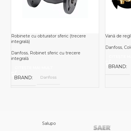
Robinete cu obturator sferic (trecere
Vană de reg
integrală)
Danfoss
,
Col
Danfoss
,
Robinet sferic cu trecere
CITEȘTE M
integrală
BRAND
CITEȘTE MAI MULT
BRAND
Danfoss
NIVELCO