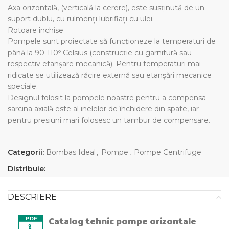
Axa orizontală, (verticală la cerere), este susținută de un
suport dublu, cu rulmenți lubrifiați cu ulei.
Rotoare închise
Pompele sunt proiectate să funcționeze la temperaturi de
până la 90-110º Celsius (construcție cu garnitură sau
respectiv etanșare mecanică). Pentru temperaturi mai
ridicate se utilizează răcire externă sau etanșări mecanice
speciale.
Designul folosit la pompele noastre pentru a compensa
sarcina axială este al inelelor de închidere din spate, iar
pentru presiuni mari folosesc un tambur de compensare.
Categorii:
Bombas Ideal
,
Pompe
,
Pompe Centrifuge
Distribuie:
DESCRIERE
Catalog tehnic pompe orizontale