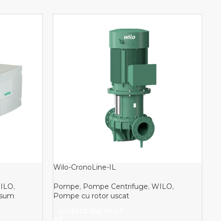
Wilo-CronoLine-IL
Wi
ILO
,
Pompe
,
Pompe Centrifuge
,
WILO
,
P
nsum
Pompe cu rotor uscat
Po
CITEȘTE MAI MULT