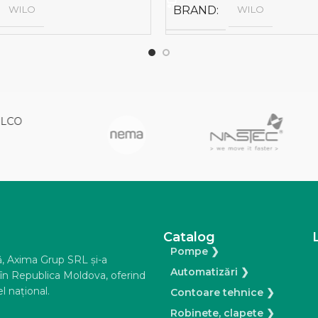
WILO
BRAND
WILO
Italtecnica
Catalog
Pompe ❯
ă, Axima Grup SRL şi-a
Automatizări ❯
e în Republica Moldova, oferind
l naţional.
Contoare tehnice ❯
Robinete, clapete ❯