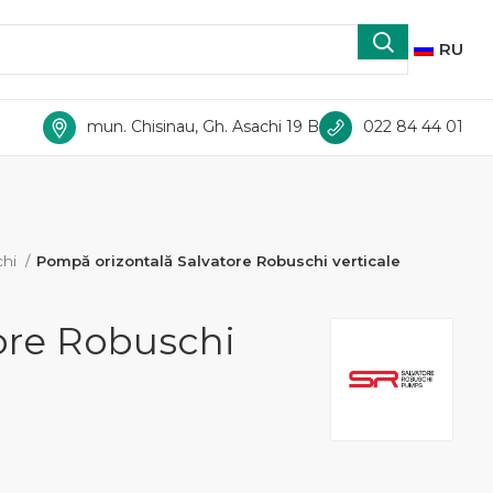
RU
mun. Chisinau, Gh. Asachi 19 B
022 84 44 01
chi
Pompă orizontală Salvatore Robuschi verticale
tore Robuschi