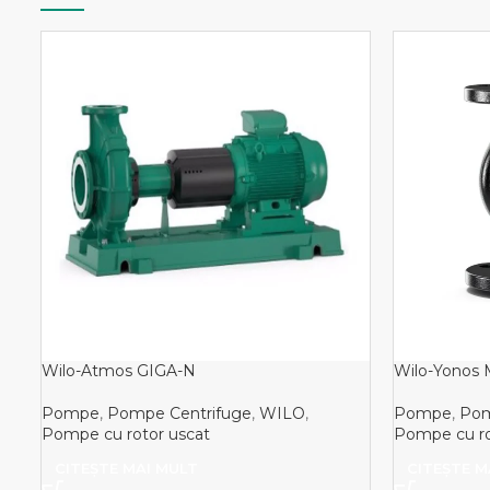
Wilo-Atmos GIGA-N
Wilo-Yonos
Pompe
,
Pompe Centrifuge
,
WILO
,
Pompe
,
Pom
Pompe cu rotor uscat
Pompe cu r
CITEȘTE MAI MULT
CITEȘTE M