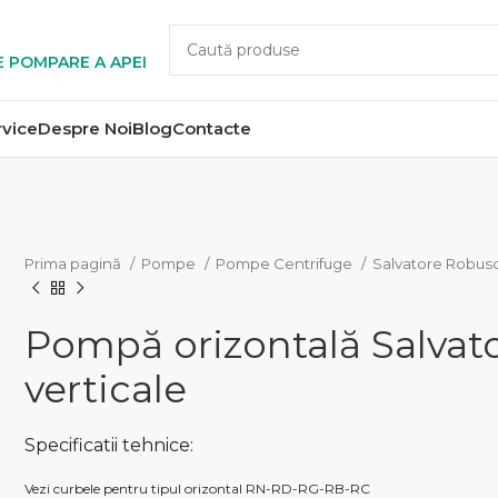
E POMPARE A APEI
rvice
Despre Noi
Blog
Contacte
Prima pagină
Pompe
Pompe Centrifuge
Salvatore Robus
Pompă orizontală Salva
verticale
Specificatii tehnice:
Vezi curbele pentru tipul orizontal RN-RD-RG-RB-RC