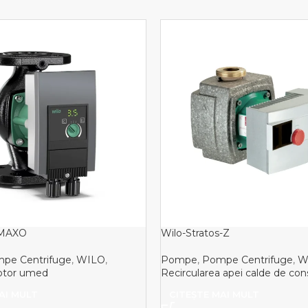
 MAXO
Wilo-Stratos-Z
pe Centrifuge
,
WILO
,
Pompe
,
Pompe Centrifuge
,
W
otor umed
Recircularea apei calde de co
AI MULT
CITEȘTE MAI MULT