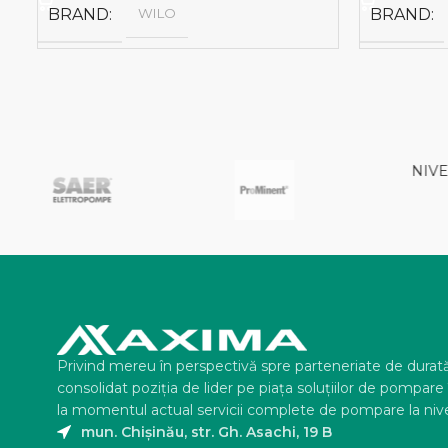
BRAND
WILO
BRAND
NIVELCO
Privind mereu în perspectivă spre parteneriate de durat
consolidat poziţia de lider pe piaţa soluţiilor de pompar
la momentul actual servicii complete de pompare la nive
mun. Chișinău, str. Gh. Asachi, 19 B