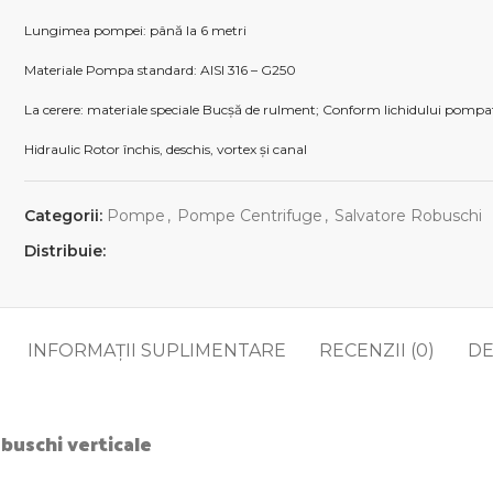
Lungimea pompei: până la 6 metri
Materiale Pompa standard: AISI 316 – G250
La cerere: materiale speciale Bucșă de rulment; Conform lichidului pompa
Hidraulic Rotor închis, deschis, vortex și canal
Categorii:
Pompe
,
Pompe Centrifuge
,
Salvatore Robuschi
Distribuie:
INFORMAȚII SUPLIMENTARE
RECENZII (0)
DE
buschi verticale