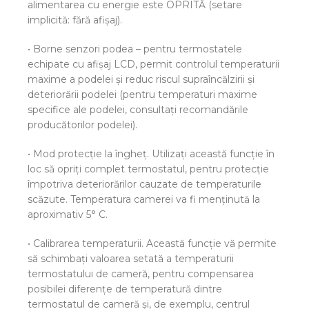
alimentarea cu energie este OPRITĂ (setare
implicită: fără afişaj).
• Borne senzori podea – pentru termostatele
echipate cu afişaj LCD, permit controlul temperaturii
maxime a podelei şi reduc riscul supraîncălzirii şi
deteriorării podelei (pentru temperaturi maxime
specifice ale podelei, consultaţi recomandările
producătorilor podelei).
• Mod protecţie la îngheţ. Utilizaţi această funcţie în
loc să opriţi complet termostatul, pentru protecţie
împotriva deteriorărilor cauzate de temperaturile
scăzute. Temperatura camerei va fi menţinută la
aproximativ 5° C.
• Calibrarea temperaturii. Această funcţie vă permite
să schimbaţi valoarea setată a temperaturii
termostatului de cameră, pentru compensarea
posibilei diferenţe de temperatură dintre
termostatul de cameră şi, de exemplu, centrul