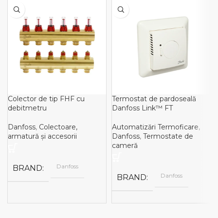
Colector de tip FHF cu
Termostat de pardoseală
debitmetru
Danfoss Link™ FT
Danfoss
,
Colectoare,
Automatizări Termoficare
,
armatură și accesorii
Danfoss
,
Termostate de
cameră
Danfoss
BRAND
Danfoss
BRAND