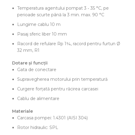
Temperatura agentului pompat 3 ‐ 35 °C, pe
perioade scurte până la 3 min. max. 90 °C
Lungime cablu 10 m
Pasaj sferic liber 10 mm
Racord de refulare Rp 1¼, racord pentru furtun Ø
32 mm, R1
Dotare şi funcţii
Gata de conectare
Supravegherea motorului prin temperatură
Curgere forţată pentru răcirea carcasei
Cablu de alimentare
Materiale
Carcasa pompei: 1.4301 (AISI 304)
Rotor hidraulic: SPL