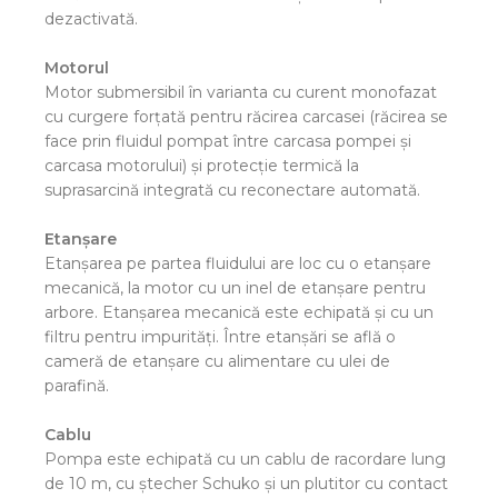
dezactivată.
Motorul
Motor submersibil în varianta cu curent monofazat
cu curgere forţată pentru răcirea carcasei (răcirea se
face prin fluidul pompat între carcasa pompei şi
carcasa motorului) şi protecţie termică la
suprasarcină integrată cu reconectare automată.
Etanşare
Etanşarea pe partea fluidului are loc cu o etanşare
mecanică, la motor cu un inel de etanşare pentru
arbore. Etanşarea mecanică este echipată şi cu un
filtru pentru impurităţi. Între etanşări se află o
cameră de etanşare cu alimentare cu ulei de
parafină.
Cablu
Pompa este echipată cu un cablu de racordare lung
de 10 m, cu ştecher Schuko şi un plutitor cu contact