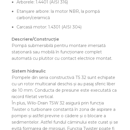
Arborele: 1.4401 (AISI 316)
Etanşare arbore: la motor NBR, la pompă
carbon/ceramică
Carcasă motor: 1.4301 (AISI 304)
Descriere/Construcţie
Pompă submersibilă pentru montare imersată
staţionară sau mobilă în funcţionare complet
automată cu plutitor cu contact electrice montat.
Sistem hidraulic
Pompele din seria constructivă TS 32 sunt echipate
cu un rotor multicanal deschis şi au pasaj sferic liber
de 10 mm. Conducta de presiune este executată ca
racord filetat vertical.
În plus, Wilo-Drain TSW 32 asigură prin funcţia
Twister o turbionare constantă în zona de aspirare a
pompei şi astfel previne o cădere şi o blocare a
sedimentelor. Astfel fundul căminului este curat şi se
evită formarea de mirosuri. Funcţia Twister poate fi