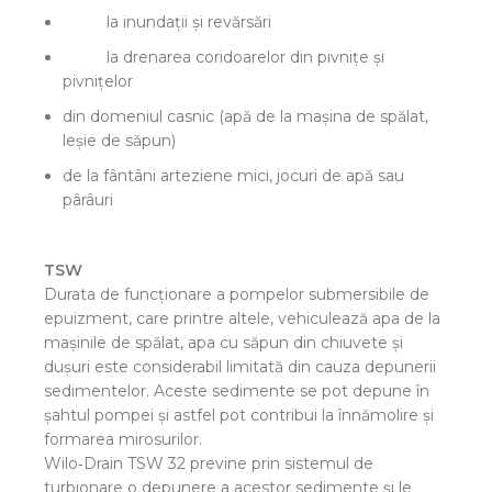
la inundaţii şi revărsări
la drenarea coridoarelor din pivniţe şi
pivniţelor
din domeniul casnic (apă de la maşina de spălat,
leşie de săpun)
de la fântâni arteziene mici, jocuri de apă sau
pârâuri
TSW
Durata de funcţionare a pompelor submersibile de
epuizment, care printre altele, vehiculează apa de la
maşinile de spălat, apa cu săpun din chiuvete şi
duşuri este considerabil limitată din cauza depunerii
sedimentelor. Aceste sedimente se pot depune în
şahtul pompei şi astfel pot contribui la înnămolire şi
formarea mirosurilor.
Wilo‐Drain TSW 32 previne prin sistemul de
turbionare o depunere a acestor sedimente şi le