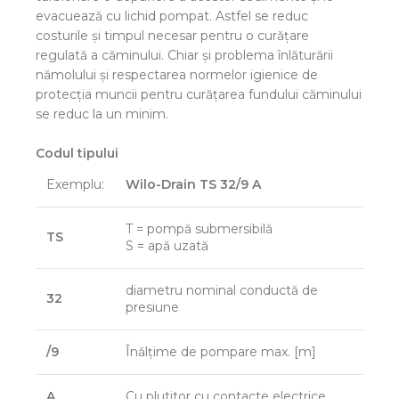
evacuează cu lichid pompat. Astfel se reduc
costurile şi timpul necesar pentru o curăţare
regulată a căminului. Chiar şi problema înlăturării
nămolului şi respectarea normelor igienice de
protecţia muncii pentru curăţarea fundului căminului
se reduc la un minim.
Codul tipului
Exemplu:
Wilo-Drain TS 32/9 A
T = pompă submersibilă
TS
S = apă uzată
diametru nominal conductă de
32
presiune
/9
Înălţime de pompare max. [m]
A
Cu plutitor cu contacte electrice