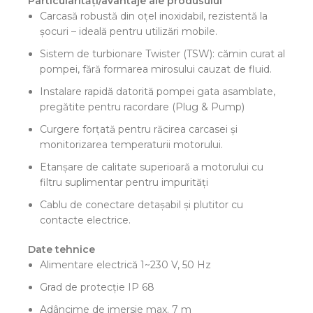
Particularităţi/avantaje ale produsului
Carcasă robustă din oţel inoxidabil, rezistentă la
şocuri – ideală pentru utilizări mobile.
Sistem de turbionare Twister (TSW): cămin curat al
pompei, fără formarea mirosului cauzat de fluid.
Instalare rapidă datorită pompei gata asamblate,
pregătite pentru racordare (Plug & Pump)
Curgere forţată pentru răcirea carcasei şi
monitorizarea temperaturii motorului.
Etanşare de calitate superioară a motorului cu
filtru suplimentar pentru impurităţi
Cablu de conectare detaşabil şi plutitor cu
contacte electrice.
Date tehnice
Alimentare electrică 1~230 V, 50 Hz
Grad de protecţie IP 68
Adâncime de imersie max. 7 m