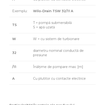
Exemplu:
Wilo-Drain TSW 32/11 A
T = pompă submersibilă
TS
S = apă uzată
W
W = cu sistem de turbionare
diametru nominal conductă de
32
presiune
/11
Înălţime de pompare max. [m]
A
Cu plutitor cu contacte electrice