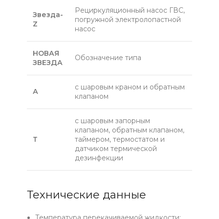
Рециркуляционный насос ГВС,
Звезда-
погружной электролопастной
Z
насос
НОВАЯ
Обозначение типа
ЗВЕЗДА
с шаровым краном и обратным
А
клапаном
с шаровым запорным
клапаном, обратным клапаном,
Т
таймером, термостатом и
датчиком термической
дезинфекции
Технические данные
Температура перекачиваемой жидкости: