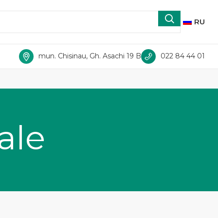
RU
mun. Chisinau, Gh. Asachi 19 B
022 84 44 01
ale