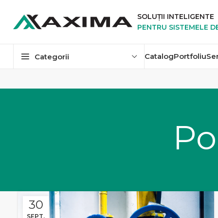
SOLUȚII INTELIGENTE
PENTRU SISTEMELE D
Catalog
Portfoliu
Se
Categorii
Po
30
SEPT.