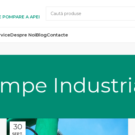
E POMPARE A APEI
rvice
Despre Noi
Blog
Contacte
mpe Industri
30
SEPT.