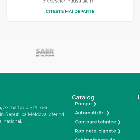
proceselor industriale m...
CITEȘTE MAI DEPARTE
NIVELCO
Catalog
Pompe ❯
ă, Axima Grup SRL şi-a
Automatizări ❯
e în Republica Moldova, oferind
l naţional.
Contoare tehnice ❯
Robinete, clapete ❯
Schimbătoare de