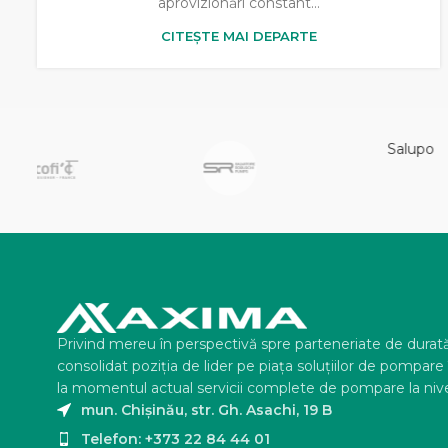
aprovizionări constant...
CITEȘTE MAI DEPARTE
Privind mereu în perspectivă spre parteneriate de durat
consolidat poziţia de lider pe piaţa soluţiilor de pompar
la momentul actual servicii complete de pompare la nive
mun. Chișinău, str. Gh. Asachi, 19 B
Telefon: +373 22 84 44 01