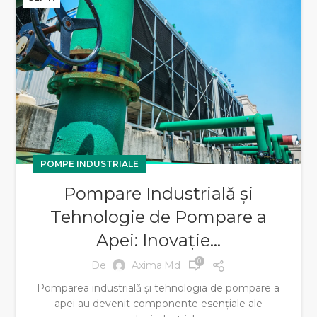
POMPE INDUSTRIALE
Pompare Industrială și
Tehnologie de Pompare a
Apei: Inovație…
0
De
Axima.md
Pomparea industrială și tehnologia de pompare a
apei au devenit componente esențiale ale