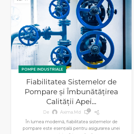
POMPE INDUSTRIALE
Fiabilitatea Sistemelor de
Pompare și Îmbunătățirea
Calității Apei…
0
De
Axima.md
În lumea modernă, fiabilitatea sistemelor de
pompare este esențială pentru asigurarea unei