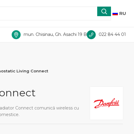
RU
mun. Chisinau, Gh. Asachi 19 B
022 84 44 01
ostatic Living Connect
Connect
e radiator Connect comunică wireless cu
domestice.