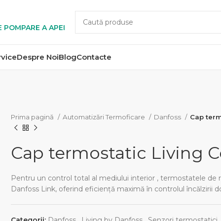
E POMPARE A APEI
rvice
Despre Noi
Blog
Contacte
Prima pagină
Automatizări Termoficare
Danfoss
Cap term
Cap termostatic Living 
Pentru un control total al mediului interior , termostatele d
Danfoss Link, oferind eficienţă maximă în controlul încălzirii 
Categorii:
Danfoss
,
Living by Danfoss
,
Senzori termostatici