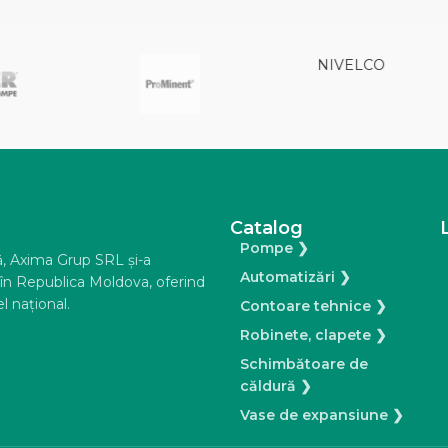
VELCO
Catalog
Pompe ❯
ă, Axima Grup SRL şi-a
Automatizări ❯
e în Republica Moldova, oferind
l naţional.
Contoare tehnice ❯
Robinete, clapete ❯
Schimbătoare de
căldură ❯
Vase de expansiune ❯