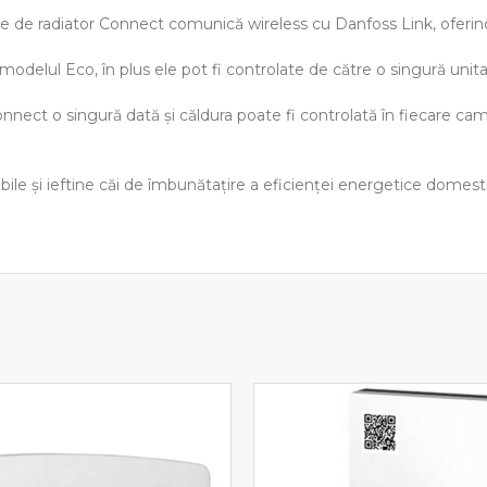
ele de radiator Connect comunică wireless cu Danfoss Link, oferind
odelul Eco, în plus ele pot fi controlate de către o singură unita
t o singură dată şi căldura poate fi controlată în fiecare cameră.
ile şi ieftine căi de îmbunătaţire a eficienţei energetice domest