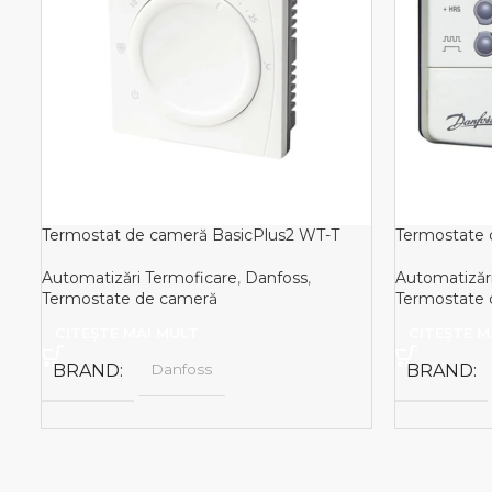
Termostat de cameră BasicPlus2 WT-T
Termostate 
Automatizări Termoficare
,
Danfoss
,
Automatizăr
Termostate de cameră
Termostate 
CITEȘTE MAI MULT
CITEȘTE M
BRAND
Danfoss
BRAND