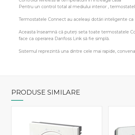
Controlul wireless al temperaturii în intreaga casa
Pentru un control total al mediului interior , termostat
Termostatele Connect au aceleaşi dotări inteligente ca m
Aceasta înseamnă că puteţi seta toate termostatele Connec
face ca operarea Danfoss Link să fie simplă.
Sistemul reprezintă una dintre cele mai rapide, convenab
PRODUSE SIMILARE