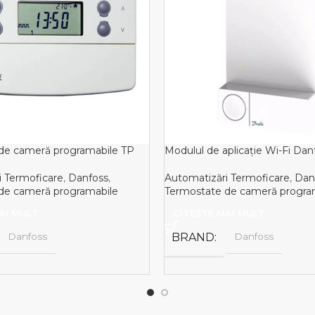
de cameră programabile TP
Modulul de aplicație Wi-Fi Dan
i Termoficare
,
Danfoss
,
Automatizări Termoficare
,
Dan
de cameră programabile
Termostate de cameră progra
AI MULT
CITEȘTE MAI MULT
Danfoss
BRAND
Danfoss