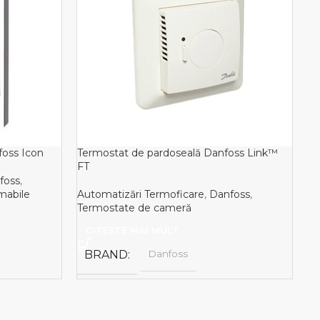
foss Icon
Termostat de pardoseală Danfoss Link™
Te
FT
po
foss
,
mabile
Automatizări Termoficare
,
Danfoss
,
Au
Termostate de cameră
Te
CITEȘTE MAI MULT
BRAND
Danfoss