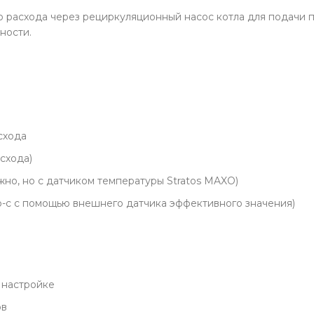
 расхода через рециркуляционный насос котла для подачи п
ности.
схода
схода)
жно, но с датчиком температуры Stratos MAXO)
p-c с помощью внешнего датчика эффективного значения)
 настройке
ов