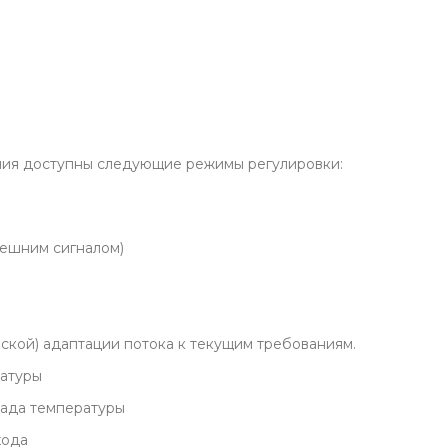
ния доступны следующие режимы регулировки:
нешним сигналом)
ской) адаптации потока к текущим требованиям.
ратуры
пада температуры
хода