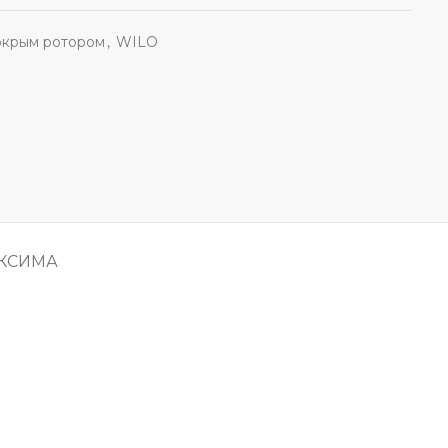
окрым ротором
,
WILO
КСИМА