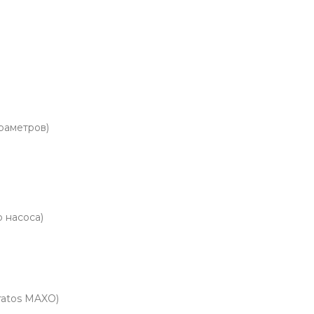
раметров)
 насоса)
ratos MAXO)