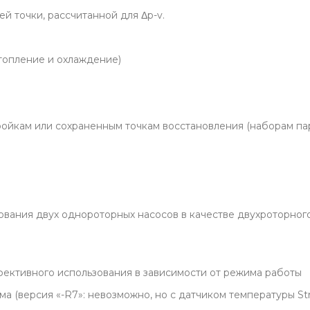
й точки, рассчитанной для Δp-v.
отопление и охлаждение)
ройкам или сохраненным точкам восстановления (наборам па
ования двух однороторных насосов в качестве двухроторного
ективного использования в зависимости от режима работы
 (версия «-R7»: невозможно, но с датчиком температуры St