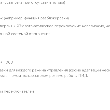
 (остановка при отсутствии потока)
к (например, функция разблокировки)
ерсия «-R7»: автоматическое переключение невозможно, но 
онной системой отключения.
, PT1000
авки для каждого режима управления (кроме адаптации неско
пределяемом пользователем режиме работы ПИД.
ли переключателей