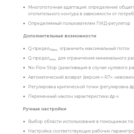
Многопоточная адаптация: определение общего
отопительного контура в зависимости от потреб
Определяемый пользователем ПИД-регулятор
Дополнительные возможности
Q-предел
ограничить максимальный поток
Макс.
Q-предел
для ограничения минимального ра
мин.
No-Flow Stop (деактивация в случае нулевого ра
Автоматический возврат (версия «-R7»: невозмо
Регулировка критической точки (регулировка Δ
Переменный наклон характеристики Δp-v
Ручные настройки
Выбор области использования в помощниках по
Настройка соответствующих рабочих параметр