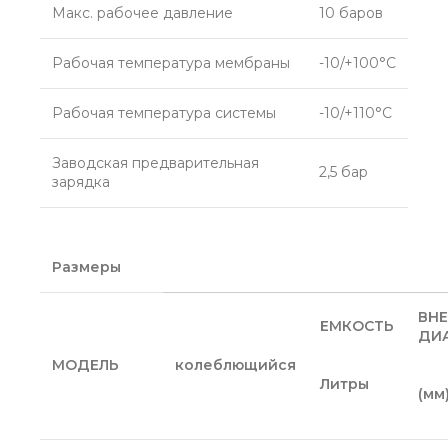
Макс. рабочее давление
10 баров
Рабочая температура мембраны
-10/+100°С
Рабочая температура системы
-10/+110°С
Заводская предварительная
2,5 бар
зарядка
Размеры
ВН
ЕМКОСТЬ
ДИ
МОДЕЛЬ
колеблющийся
Литры
(мм