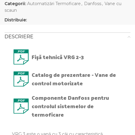
Categorii:
Automatizări Termoficare
,
Danfoss
,
Vane cu
scaun
Distribuie:
DESCRIERE
Fişă tehnică VRG 2-3
Catalog de prezentare - Vane de
control motorizate
Componente Danfoss pentru
controlul sistemelor de
termoficare
VRG 3 este o vană cu 3 căi cu caracteristică